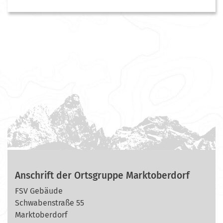
Anschrift der Ortsgruppe Marktoberdorf
FSV Gebäude
Schwabenstraße 55
Marktoberdorf