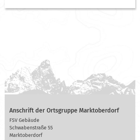
Anschrift der Ortsgruppe Marktoberdorf
FSV Gebäude
Schwabenstraße 55
Marktoberdorf