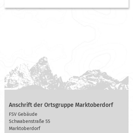
Anschrift der Ortsgruppe Marktoberdorf
FSV Gebäude
Schwabenstraße 55
Marktoberdorf