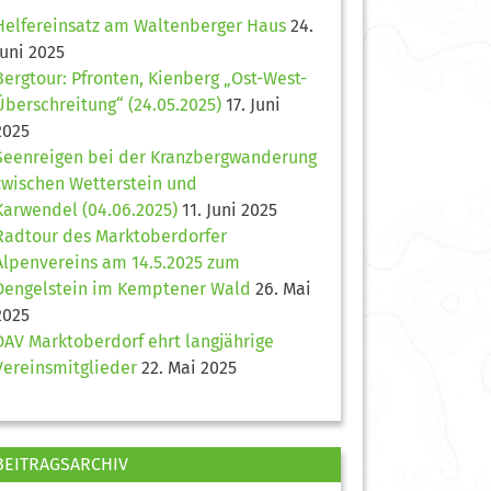
Helfereinsatz am Waltenberger Haus
24.
Juni 2025
Bergtour: Pfronten, Kienberg „Ost-West-
Überschreitung“ (24.05.2025)
17. Juni
2025
Seenreigen bei der Kranzbergwanderung
zwischen Wetterstein und
Karwendel (04.06.2025)
11. Juni 2025
Radtour des Marktoberdorfer
Alpenvereins am 14.5.2025 zum
Dengelstein im Kemptener Wald
26. Mai
2025
DAV Marktoberdorf ehrt langjährige
Vereinsmitglieder
22. Mai 2025
BEITRAGSARCHIV