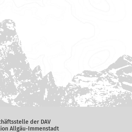
häftsstelle der DAV
ion Allgäu-Immenstadt