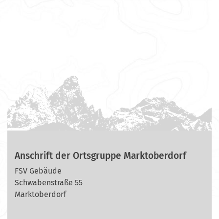
Anschrift der Ortsgruppe Marktoberdorf
FSV Gebäude
Schwabenstraße 55
Marktoberdorf